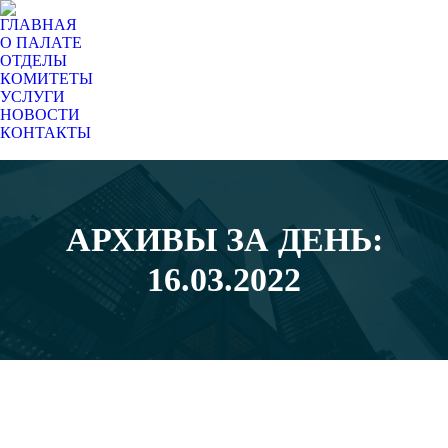
ГЛАВНАЯ
О ПАЛАТЕ
ОТДЕЛЫ
КОМИТЕТЫ
УСЛУГИ
НОВОСТИ
КОНТАКТЫ
Поиск:
АРХИВЫ ЗА ДЕНЬ:
Вы здесь:
16.03.2022
Мар