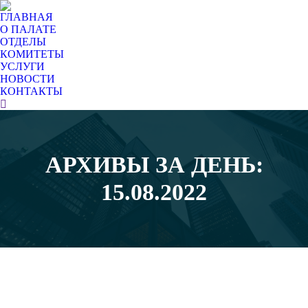
ГЛАВНАЯ
О ПАЛАТЕ
ОТДЕЛЫ
КОМИТЕТЫ
УСЛУГИ
НОВОСТИ
КОНТАКТЫ
Поиск:
АРХИВЫ ЗА ДЕНЬ:
Вы здесь:
15.08.2022
Авг