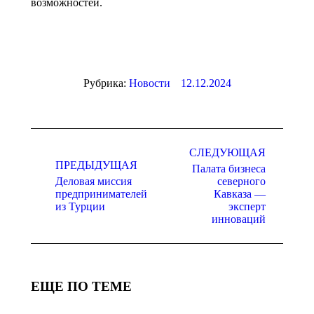
возможностей.
Рубрика:
Новости
12.12.2024
Навигация
по
СЛЕДУЮЩАЯ
ПРЕДЫДУЩАЯ
Палата бизнеса
записям
Деловая миссия
северного
Предыдущая
Следующая
предпринимателей
Кавказа —
запись:
запись:
из Турции
эксперт
инноваций
ЕЩЕ ПО ТЕМЕ