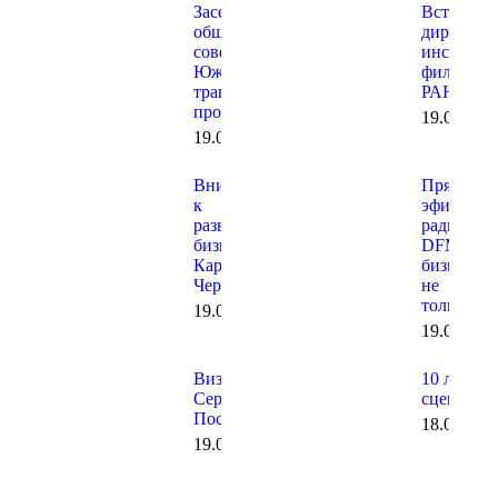
Заседание
Встреча с
общественного
директор
совета при
института
Южной
филиала
транспортной
РАНХИГ
прокуратуре
19.06.202
19.06.2026
Внимание
Прямой
к
эфир на
развитию
радио
бизнеса в
DFM о
Карачаево-
бизнесе и
Черкесии
не
только…
19.06.2026
19.06.202
Визит в
10 лет на
Сергиев
сцене!
Посад
18.06.202
19.06.2026