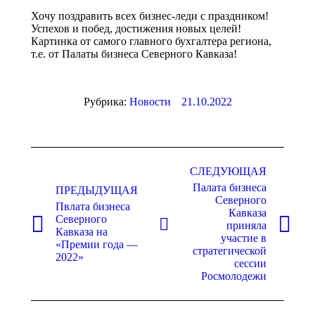
Хочу поздравить всех бизнес-леди с праздником!
Успехов и побед, достижения новых целей!
Картинка от самого главного бухгалтера региона,
т.е. от Палаты бизнеса Северного Кавказа!
Рубрика:
Новости
21.10.2022
Навигация
по
СЛЕДУЮЩАЯ
Палата бизнеса
записям
ПРЕДЫДУЩАЯ
Северного
Пвлата бизнеса
Кавказа
Северного
приняла
Предыдущая
Следующая
Кавказа на
участие в
запись:
запись:
«Премии года —
стратегической
2022»
сессии
Росмолодежи