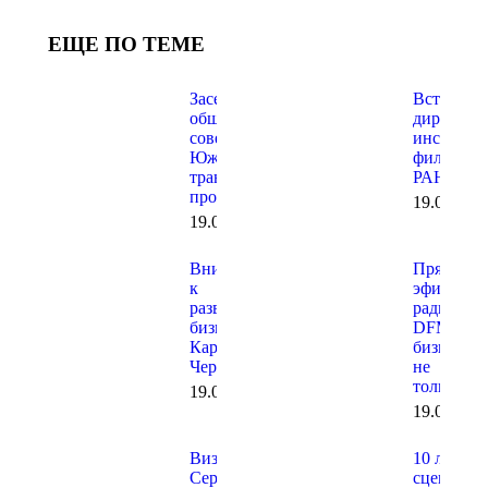
ЕЩЕ ПО ТЕМЕ
Заседание
Встреча с
общественного
директор
совета при
института
Южной
филиала
транспортной
РАНХИГ
прокуратуре
19.06.202
19.06.2026
Внимание
Прямой
к
эфир на
развитию
радио
бизнеса в
DFM о
Карачаево-
бизнесе и
Черкесии
не
только…
19.06.2026
19.06.202
Визит в
10 лет на
Сергиев
сцене!