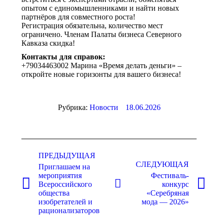
опытом с единомышленниками и найти новых
партнёров для совместного роста!
Регистрация обязательна, количество мест
ограничено. Членам Палаты бизнеса Северного
Кавказа скидка!
Контакты для справок:
+79034463002 Марина «Время делать деньги» –
откройте новые горизонты для вашего бизнеса!
Рубрика:
Новости
18.06.2026
Навигация
по
ПРЕДЫДУЩАЯ
СЛЕДУЮЩАЯ
Приглашаем на
записям
мероприятия
Фестиваль-
Всероссийского
конкурс
Предыдущая
Следующая
общества
«Серебряная
запись:
запись:
изобретателей и
мода — 2026»
рационализаторов