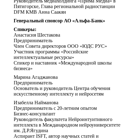
Руководитель медиахолдинга «Прима Медиа» в
Пятигорске, Глава региональной радиостанции
DFM КМВ Анна Саакян
Генеральный спонсор АО «Альфа-Банк»
Спикеры:
Анастасия Шестакова
Предприниматель
Член Совета директоров ООО «ЮДС РУС»
Участник программы «Российские
интеллектуальные ресурсы»
Спикер и наставник «Международной школы
бизнеса»
Марина Агаджанова
Предприниматель
Основатель и руководитель Центра обучения
искусственному интеллекту и нейросетям
Изабелла Найманова
Предприниматель с 20-летним опытом
Бизнес-консультант
Руководитель факультета Нейроинтуитивного
интеллекта в Межданародном нейроуниверситете
им. Д.Р.Ягудина
Аспирант ISFT, автор научных статей и