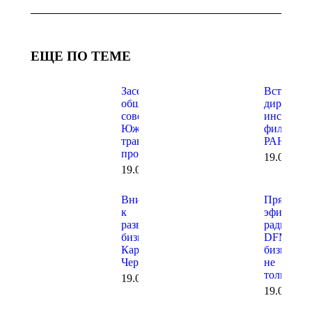
ЕЩЕ ПО ТЕМЕ
Заседание
Встреча с
общественного
директор
совета при
института
Южной
филиала
транспортной
РАНХИГ
прокуратуре
19.06.202
19.06.2026
Внимание
Прямой
к
эфир на
развитию
радио
бизнеса в
DFM о
Карачаево-
бизнесе и
Черкесии
не
только…
19.06.2026
19.06.202