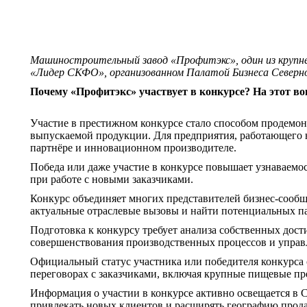
Машиностроительный завод «Профитэкс», один из крупне
«Лидер СКФО», организованном Палатой Бизнеса Северно
Почему «Профитэкс» участвует в конкурсе? На этот в
Участие в престижном конкурсе стало способом продемон
выпускаемой продукции. Для предприятия, работающего н
партнёре и инновационном производителе.
Победа или даже участие в конкурсе повышает узнаваем
при работе с новыми заказчиками.
Конкурс объединяет многих представителей бизнес‑сообщ
актуальные отраслевые вызовы и найти потенциальных па
Подготовка к конкурсу требует анализа собственных дос
совершенствования производственных процессов и управ
Официальный статус участника или победителя конкурса
переговорах с заказчиками, включая крупные пищевые пр
Информация о участии в конкурсе активно освещается в
привлекать новых клиентов и расширять географию прод