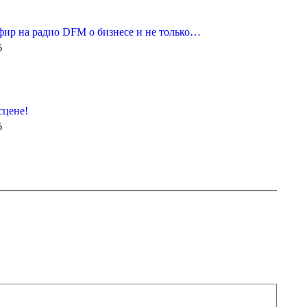
фир на радио DFM о бизнесе и не только…
6
сцене!
6