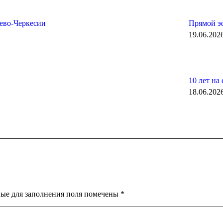
аево-Черкесии
Прямой э
19.06.202
10 лет на 
18.06.202
ные для заполнения поля помечены
*