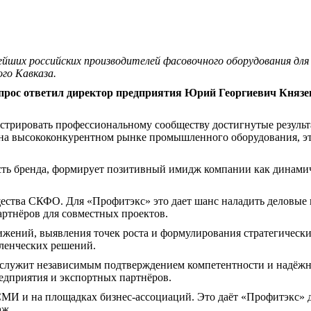
йших российских производителей фасовочного оборудования для
го Кавказа.
опрос ответил директор предприятия Юрий Георгиевич Князе
стрировать профессиональному сообществу достигнутые результа
а высококонкурентном рынке промышленного оборудования, это 
ость бренда, формирует позитивный имидж компании как динами
ества СКФО. Для «Профитэкс» это дает шанс наладить деловые к
ртнёров для совместных проектов.
тижений, выявления точек роста и формулирования стратегическ
ленческих решений.
 служит независимым подтверждением компетентности и надёжно
едприятия и экспортных партнёров.
 СМИ и на площадках бизнес‑ассоциаций. Это даёт «Профитэкс»
аж.