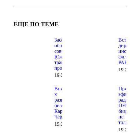
ЕЩЕ ПО ТЕМЕ
Заседание
Встреча с
общественного
директор
совета при
института
Южной
филиала
транспортной
РАНХИГ
прокуратуре
19.06.202
19.06.2026
Внимание
Прямой
к
эфир на
развитию
радио
бизнеса в
DFM о
Карачаево-
бизнесе и
Черкесии
не
только…
19.06.2026
19.06.202