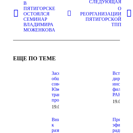
СЛЕДУЮЩАЯ
В
записям
ПЯТИГОРСКЕ
О
ОСТОЯЛСЯ
РЕОРГАНИЗАЦИИ
Предыдущая
Следующая
СЕМИНАР
ПЯТИГОРСКОЙ
запись:
запись:
ВЛАДИМИРА
ТПП
МОЖЕНКОВА
ЕЩЕ ПО ТЕМЕ
Заседание
Встреча с
общественного
директор
совета при
института
Южной
филиала
транспортной
РАНХИГ
прокуратуре
19.06.202
19.06.2026
Внимание
Прямой
к
эфир на
развитию
радио