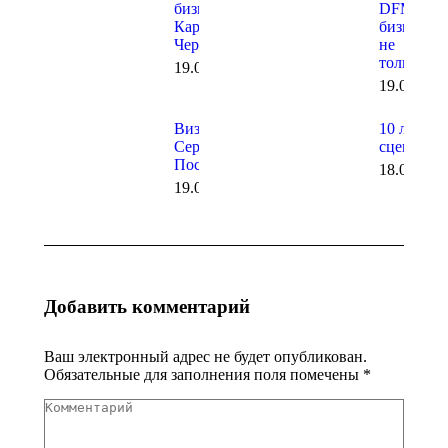
бизнеса в
DFM о
Карачаево-
бизнесе и
Черкесии
не
только…
19.06.2026
19.06.202
Визит в
10 лет на
Сергиев
сцене!
Посад
18.06.202
19.06.2026
Добавить комментарий
Ваш электронный адрес не будет опубликован.
Обязательные для заполнения поля помечены
*
Комментарий