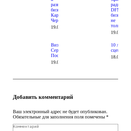
развитию
радио
бизнеса в
DFM о
Карачаево-
бизнесе и
Черкесии
не
только…
19.06.2026
19.06.202
Визит в
10 лет на
Сергиев
сцене!
Посад
18.06.202
19.06.2026
Добавить комментарий
Ваш электронный адрес не будет опубликован.
Обязательные для заполнения поля помечены
*
Комментарий