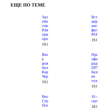
ЕЩЕ ПО ТЕМЕ
Заседание
Встреча с
общественного
директор
совета при
института
Южной
филиала
транспортной
РАНХИГ
прокуратуре
19.06.202
19.06.2026
Внимание
Прямой
к
эфир на
развитию
радио
бизнеса в
DFM о
Карачаево-
бизнесе и
Черкесии
не
только…
19.06.2026
19.06.202
Визит в
10 лет на
Сергиев
сцене!
Посад
18.06.202