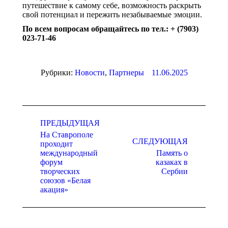
путешествие к самому себе, возможность раскрыть
свой потенциал и пережить незабываемые эмоции.
По всем вопросам обращайтесь по тел.: + (7903)
023-71-46
Рубрики:
Новости
,
Партнеры
11.06.2025
Навигация
по
ПРЕДЫДУЩАЯ
На Ставрополе
записям
СЛЕДУЮЩАЯ
проходит
международный
Память о
Предыдущая
Следующая
форум
казаках в
запись:
запись:
творческих
Сербии
союзов «Белая
акация»